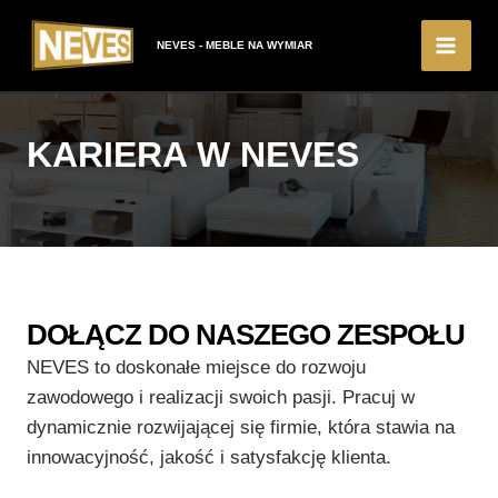
Przejdź
do
NEVES - MEBLE NA WYMIAR
Main
treści
Men
KARIERA W NEVES
DOŁĄCZ DO NASZEGO ZESPOŁU
NEVES to doskonałe miejsce do rozwoju
zawodowego i realizacji swoich pasji. Pracuj w
dynamicznie rozwijającej się firmie, która stawia na
innowacyjność, jakość i satysfakcję klienta.