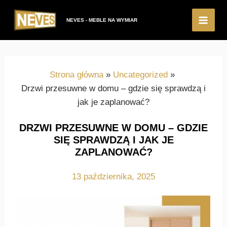
Przejdź
do
NEVES - MEBLE NA WYMIAR
Main
treści
Men
Strona główna
Uncategorized
Drzwi przesuwne w domu – gdzie się sprawdzą i
jak je zaplanować?
DRZWI PRZESUWNE W DOMU – GDZIE
SIĘ SPRAWDZĄ I JAK JE
ZAPLANOWAĆ?
13 października, 2025